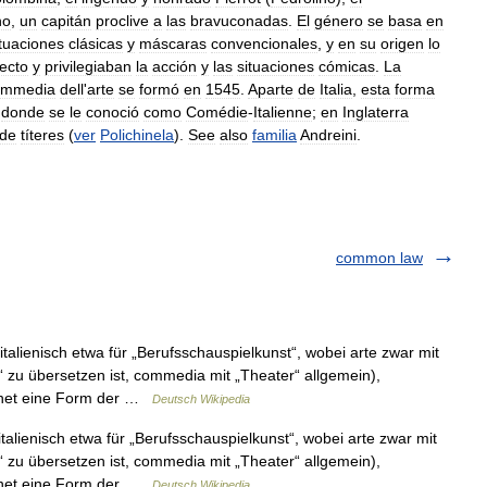
no
,
un
capitán
proclive
a
las
bravuconadas
.
El
género
se
basa
en
ituaciones
clásicas
y
máscaras
convencionales
,
y
en
su
origen
lo
lecto
y
privilegiaban
la
acción
y
las
situaciones
cómicas
.
La
ommedia
dell
'
arte
se
formó
en
1545
.
Aparte
de
Italia
,
esta
forma
,
donde
se
le
conoció
como
Comédie
-
Italienne
;
en
Inglaterra
de
títeres
(
ver
Polichinela
).
See
also
familia
Andreini
.
common law
alienisch etwa für „Berufsschauspielkunst“, wobei arte zwar mit
 zu übersetzen ist, commedia mit „Theater“ allgemein),
chnet eine Form der …
Deutsch Wikipedia
alienisch etwa für „Berufsschauspielkunst“, wobei arte zwar mit
 zu übersetzen ist, commedia mit „Theater“ allgemein),
chnet eine Form der …
Deutsch Wikipedia