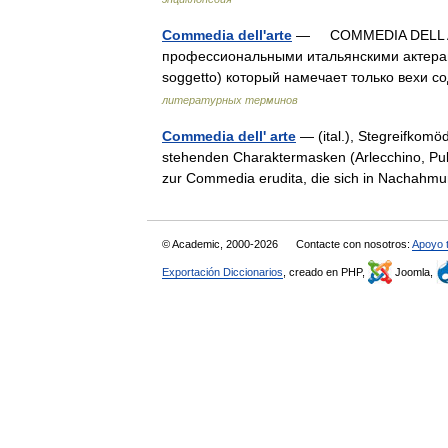
Commedia dell'arte
— COMMEDIA DELL ART
профессиональными итальянскими актерами
soggetto) который намечает только вехи
литературных терминов
Commedia dell' arte
— (ital.), Stegreifkomö
stehenden Charaktermasken (Arlecchino, Pul
zur Commedia erudita, die sich in Nacha
© Academic, 2000-2026
Contacte con nosotros:
Apoyo 
Exportación Diccionarios
, creado en PHP,
Joomla,