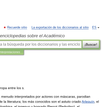
Recuerde sitio
La exportación de los diccionarios al sitio
ES
s enciclopedias sobre el Académico
¡Buscar!
interpretaciones
ropa
entre
los
s
.
a
menudo
interpretados
por
actores
con
máscaras
,
parodian
de
la
literatura
;
los
más
conocidos
son
el
astuto
criado
Arlequín
,
el
lombina
,
el
ingenuo
y
honrado
Pierrot
(
Pedrolino
),
el