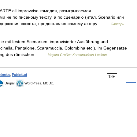
E all improvviso комедия, разыгрываемая
 не по писаному тексту, а по сценарию (итал. Scenario или
 содержания сюжета, предоставляя самому актеру… …
Словарь
die mit festem Scenarium, improvisierter Ausführung und
cinella, Pantalone, Scaramuccia, Colombina etc.), im Gegensatze
hmung des römischen… …
Meyers Großes Konversations-Lexikon
técnico
,
Publicidad
18+
Drupal,
WordPress, MODx.