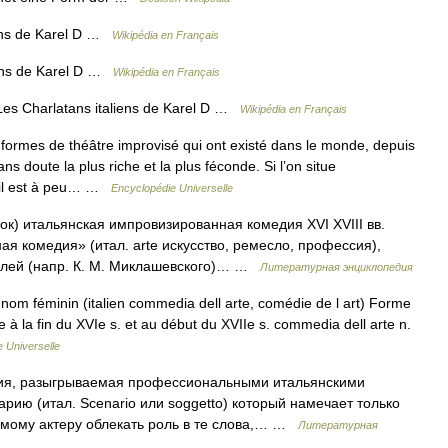
ens de Karel D …
Wikipédia en Français
iens de Karel D …
Wikipédia en Français
es Charlatans italiens de Karel D …
Wikipédia en Français
formes de théâtre improvisé qui ont existé dans le monde, depuis
ans doute la plus riche et la plus féconde. Si l’on situe
, il est à peu… …
Encyclopédie Universelle
к) итальянская импровизированная комедия XVI XVIII вв.
ая комедия» (итал. arte искусство, ремесло, профессия),
елей (напр. К. М. Миклашевского)… …
Литературная энциклопедия
om féminin (italien commedia dell arte, comédie de l art) Forme
te à la fin du XVIe s. et au début du XVIIe s. commedia dell arte n.
 Universelle
едия, разыгрываемая профессиональными итальянскими
арию (итал. Scenario или soggetto) который намечает только
амому актеру облекать роль в те слова,… …
Литературная