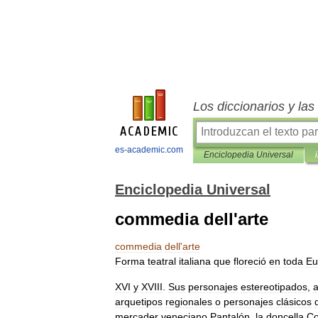
Los diccionarios y la
es-academic.com
Enciclopedia Universal
Enciclopedia Universal
commedia dell'arte
commedia
dell
'
arte
Forma
teatral
italiana
que
floreció
en
toda
Eu
XVI
y
XVIII
.
Sus
personajes
estereotipados
,
arquetipos
regionales
o
personajes
clásicos
mercader
veneciano
Pantalón
,
la
doncella
Co