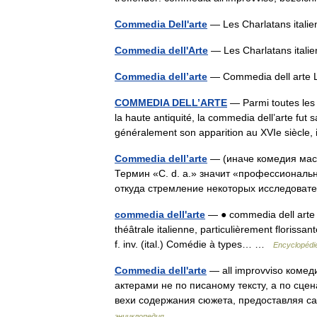
Commedia Dell'arte
— Les Charlatans itali
Commedia dell'Arte
— Les Charlatans ital
Commedia dell’arte
— Commedia dell arte L
COMMEDIA DELL’ARTE
— Parmi toutes les 
la haute antiquité, la commedia dell’arte fut s
généralement son apparition au XVIe siècle
Commedia dell’arte
— (иначе комедия масо
Термин «C. d. a.» значит «профессиональн
откуда стремление некоторых исследоват
commedia dell'arte
— ● commedia dell arte n
théâtrale italienne, particulièrement florissan
f. inv. (ital.) Comédie à types… …
Encyclopédie
Commedia dell'arte
— all improvviso ком
актерами не по писаному тексту, а по сцен
вехи содержания сюжета, предоставляя с
энциклопедия