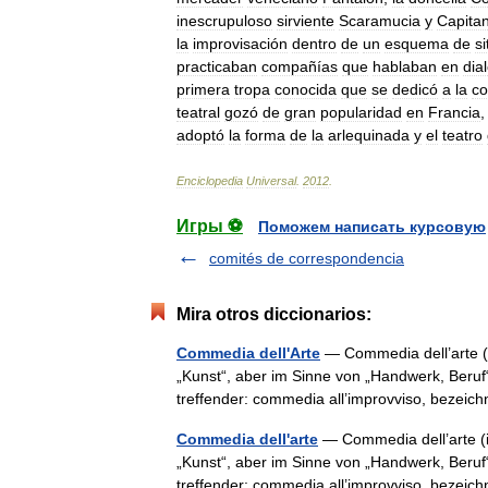
inescrupuloso
sirviente
Scaramucia
y
Capita
la
improvisación
dentro
de
un
esquema
de
s
practicaban
compañías
que
hablaban
en
dia
primera
tropa
conocida
que
se
dedicó
a
la
c
teatral
gozó
de
gran
popularidad
en
Francia
adoptó
la
forma
de
la
arlequinada
y
el
teatro
Enciclopedia
Universal
.
2012
.
Игры ⚽
Поможем написать курсовую
comités de correspondencia
Mira otros diccionarios:
Commedia dell'Arte
— Commedia dell’arte (it
„Kunst“, aber im Sinne von „Handwerk, Beruf“
treffender: commedia all’improvviso, bezei
Commedia dell'arte
— Commedia dell’arte (it
„Kunst“, aber im Sinne von „Handwerk, Beruf“
treffender: commedia all’improvviso, bezei